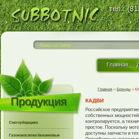
тел.: (8
Главная
Главная
››
Бренды
››
К
Продукция
КАДВИ
Российское предприятие
собственных мощностей.
контролируется, а техн
Снегоуборщики
простое. Поскольку мото
доступны запчасти и те
Газонокосилки бензиновые
Петербурге не оставит 