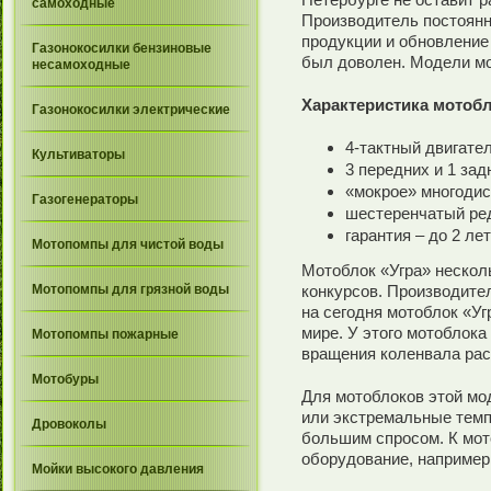
самоходные
Производитель постоянн
продукции и обновление
Газонокосилки бензиновые
был доволен. Модели мо
несамоходные
Характеристика мотоб
Газонокосилки электрические
4-тактный двигател
Культиваторы
3 передних и 1 зад
«мокрое» многодис
Газогенераторы
шестеренчатый ре
гарантия – до 2 лет
Мотопомпы для чистой воды
Мотоблок «Угра» нескол
Мотопомпы для грязной воды
конкурсов. Производите
на сегодня мотоблок «Уг
мире. У этого мотоблока
Мотопомпы пожарные
вращения коленвала рас
Мотобуры
Для мотоблоков этой мо
или экстремальные темп
Дровоколы
большим спросом. К мо
оборудование, например
Мойки высокого давления