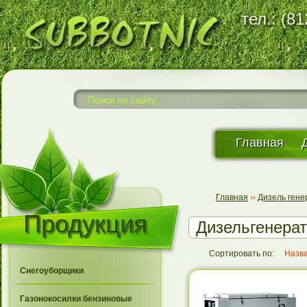
тел.: (8
Главная
Главная
››
Дизель ген
Продукция
Дизельгенера
Сортировать по:
Назв
Снегоуборщики
Газонокосилки бензиновые